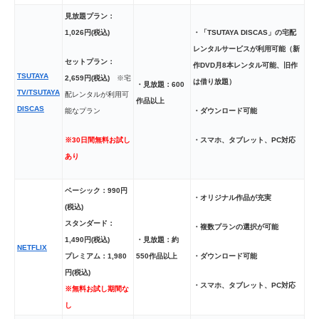
見放題プラン：
1,026円(税込)
・「TSUTAYA DISCAS」の宅配
レンタルサービスが利用可能（新
セットプラン：
作DVD月8本レンタル可能、旧作
TSUTAYA
2,659円(税込)
※宅
は借り放題）
・見放題：600
TV/TSUTAYA
配レンタルが利用可
作品以上
DISCAS
能なプラン
・ダウンロード可能
※30日間無料お試し
・スマホ、タブレット、PC対応
あり
ベーシック：990円
・オリジナル作品が充実
(税込)
スタンダード：
・複数プランの選択が可能
1,490円(税込)
・見放題：約
NETFLIX
・ダウンロード可能
プレミアム：1,980
550作品以上
円(税込)
・スマホ、タブレット、PC対応
※無料お試し期間な
し