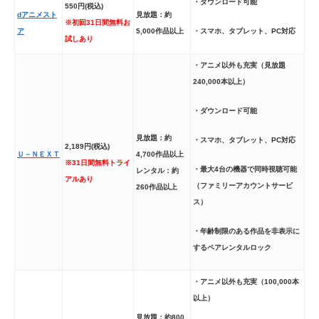
・ダウンロード可能
550円(税込)
dアニメスト
見放題：約
※初回31日間無料お
・スマホ、タブレット、PC対応
ア
5,0
00作品以上
試しあり
・アニメ以外も充実（見放題
240,000本以上）
・ダウンロード可能
見放題：約
・スマホ、タブレット、PC対応
2,189円(税込)
Ｕ－ＮＥＸＴ
4,700作品以上
※31日間無料トライ
・最大4台の機器で同時視聴可能
レンタル：約
アルあり
（ファミリーアカウントサービ
260作品以上
ス）
・年齢制限のある作品を非表示に
するペアレンタルロック
・アニメ以外も充実（100,000本
以上）
見放題：約800