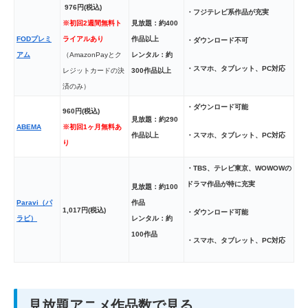
976円(税込)
・フジテレビ系作品が充実
※初回2週間無料ト
見放題：約400
FODプレミ
ライアルあり
作品以上
・ダウンロード不可
アム
（
AmazonPayとク
レンタル：約
・スマホ、タブレット、PC対応
レジットカードの決
300作品以上
済のみ）
・ダウンロード可能
960円(税込)
見放題：約290
ABEMA
※初回1ヶ月無料あ
・スマホ、タブレット、PC対応
作品以上
り
・TBS、テレビ東京、WOWOWの
ドラマ作品が特に充実
見放題：約100
Paravi（パ
作品
1,017円(税込)
・ダウンロード可能
ラビ）
レンタル：約
100作品
・スマホ、タブレット、PC対応
見放題アニメ作品数で見る、