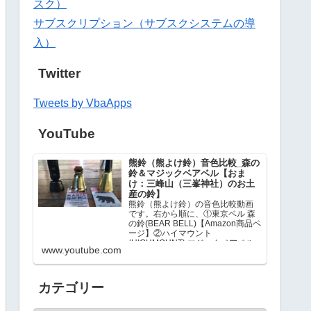
スク）
サブスクリプション（サブスクシステムの導
入）
Twitter
Tweets by VbaApps
YouTube
熊鈴（熊よけ鈴）音色比較_森の
鈴＆マジックベアベル【おま
け：三峰山（三峯神社）のお土
産の鈴】
熊鈴（熊よけ鈴）の音色比較動画
です。右から順に、①東京ベル 森
の鈴(BEAR BELL)【Amazon商品ペ
ージ】②ハイマウント
(HIGHMOUNT) マジックベアベル
www.youtube.com
【Amazon商品ページ】③三峰山
（三峯神社）のお土産…
カテゴリー