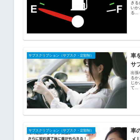
きる
いか
る...
車
サブスクリプション（サブスク・定額制）
サ
出張
るか
じか
て...
車
サブスクリプション（サブスク・定額制）
メ