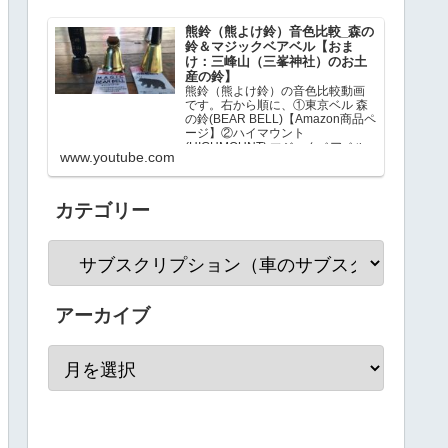
熊鈴（熊よけ鈴）音色比較_森の
鈴＆マジックベアベル【おま
け：三峰山（三峯神社）のお土
産の鈴】
熊鈴（熊よけ鈴）の音色比較動画
です。右から順に、①東京ベル 森
の鈴(BEAR BELL)【Amazon商品ペ
ージ】②ハイマウント
(HIGHMOUNT) マジックベアベル
www.youtube.com
【Amazon商品ページ】③三峰山
（三峯神社）のお土産…
カテゴリー
アーカイブ