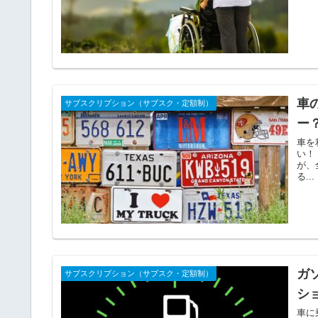
車
サブスクリプション（サブスク・定額制）
ー
車を
い！
が、
る...
ガ
サブスクリプション（サブスク・定額制）
シ
車に