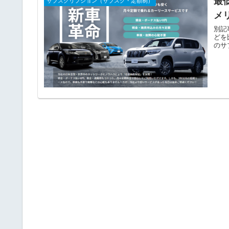
最
サブスクリプション（サブスク・定額制）
メ
別記
どを
のサ