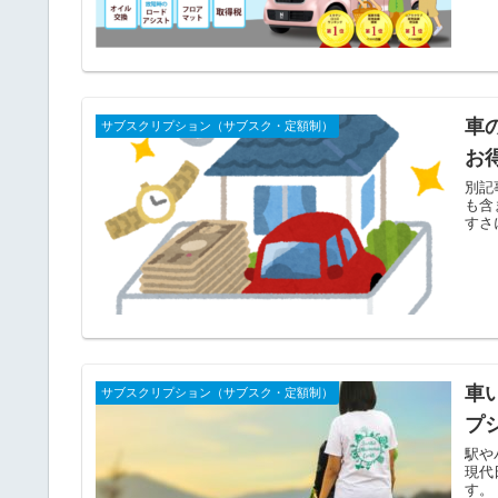
車
サブスクリプション（サブスク・定額制）
お
別記
も含
すさ
車
サブスクリプション（サブスク・定額制）
プ
駅や
現代
す。