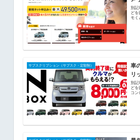
別記
どを
モく
車
サブスクリプション（サブスク・定額制）
リ
別記
どを
コン