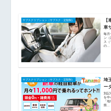
【
サブスクリプション（サブスク・定額制）
車
毎月
ン（
ス（
の...
埼
サブスクリプション（サブスク・定額制）
ー
別記
を中
「地
県...