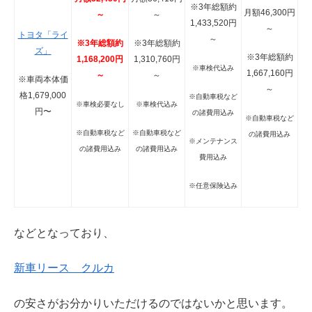
※3年総額約
月額46,300円
～
～
1,433,520円
～
トヨタ「ライ
～
※3年総額約
※3年総額約
ズ」
※3年総額約
1,168,200円
1,310,760円
※車検代込み
1,667,160円
～
～
※車両本体価
～
格1,679,000
※自動車税など
※車検必要なし
※車検代込み
円〜
の諸費用込み
※自動車税など
※自動車税など
※自動車税など
の諸費用込み
※メンテナンス
の諸費用込み
の諸費用込み
費用込み
※任意保険込み
などとなっており、
新車リース クルカ
の安さがお分かりいただけるのではないかと思います。