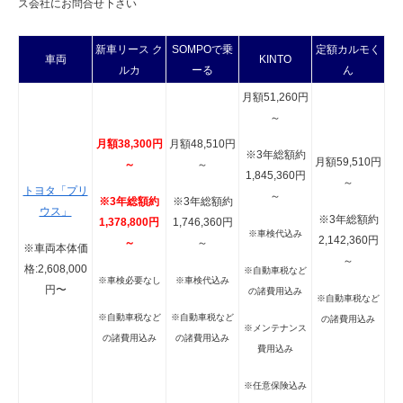
ス会社にお問合せ下さい
新車リース ク
SOMPOで乗
定額カルモく
車両
KINTO
ルカ
ーる
ん
月額51,260円
～
月額38,300円
月額48,510円
※3年総額約
月額59,510円
～
～
1,845,360円
～
トヨタ「プリ
～
※3年総額約
※3年総額約
ウス」
※3年総額約
1,378,800円
1,746,360円
※車検代込み
2,142,360円
～
～
※車両本体価
～
格:2,608,000
※自動車税など
※車検必要なし
※車検代込み
円〜
の諸費用込み
※自動車税など
※自動車税など
※自動車税など
の諸費用込み
※メンテナンス
の諸費用込み
の諸費用込み
費用込み
※任意保険込み