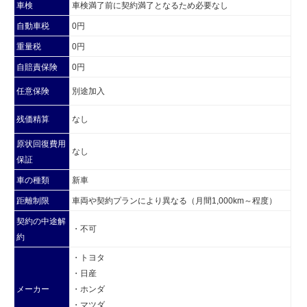
車検
車検満了前に契約満了となるため必要なし
自動車税
0円
重量税
0円
自賠責保険
0円
任意保険
別途加入
残価精算
なし
原状回復費用
なし
保証
車の種類
新車
距離制限
車両や契約プランにより異なる（月間1,000km～程度）
契約の中途解
・不可
約
・トヨタ
・日産
メーカー
・ホンダ
・マツダ