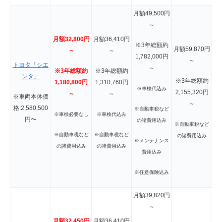
月額49,500円
～
月額32,800円
月額36,410円
※3年総額約
月額59,870円
～
～
1,782,000円
～
トヨタ「シエ
～
※3年総額約
※3年総額約
ンタ」
※3年総額約
1,180,800円
1,310,760円
※車検代込み
2,155,320円
～
～
※車両本体価
～
格:2,580,500
※自動車税など
※車検必要なし
※車検代込み
円〜
の諸費用込み
※自動車税など
※自動車税など
※自動車税など
の諸費用込み
※メンテナンス
の諸費用込み
の諸費用込み
費用込み
※任意保険込み
月額39,820円
～
月額32,450円
月額36,410円