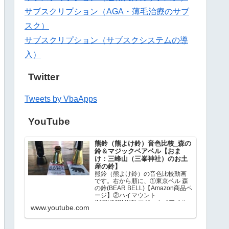
サブスクリプション（AGA・薄毛治療のサブ
スク）
サブスクリプション（サブスクシステムの導
入）
Twitter
Tweets by VbaApps
YouTube
熊鈴（熊よけ鈴）音色比較_森の
鈴＆マジックベアベル【おま
け：三峰山（三峯神社）のお土
産の鈴】
熊鈴（熊よけ鈴）の音色比較動画
です。右から順に、①東京ベル 森
の鈴(BEAR BELL)【Amazon商品ペ
ージ】②ハイマウント
(HIGHMOUNT) マジックベアベル
www.youtube.com
【Amazon商品ページ】③三峰山
（三峯神社）のお土産…