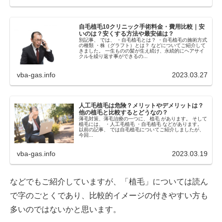
自毛植毛10クリニック手術料金・費用比較｜安
いのは？安くする方法や最安値は？
別記事、 では、 ・自毛植毛とは？ ・自毛植毛の施術方式
の種類 ・株（グラフト）とは？ などについてご紹介して
きました。 一生ものの髪が生え続け、永続的にヘアサイ
クルを繰り返す事ができるの...
vba-gas.info
2023.03.27
人工毛植毛は危険？メリットやデメリットは？
他の植毛と比較するとどうなの？
薄毛対策、薄毛治療の一つに、 植毛 があります。 そして
植毛には、 ・人工毛植毛 ・自毛植毛 などがあります。
以前の記事、 では自毛植毛についてご紹介しましたが、
今回...
vba-gas.info
2023.03.19
などでもご紹介していますが、「植毛」については読ん
で字のごとくであり、比較的イメージの付きやすい方も
多いのではないかと思います。