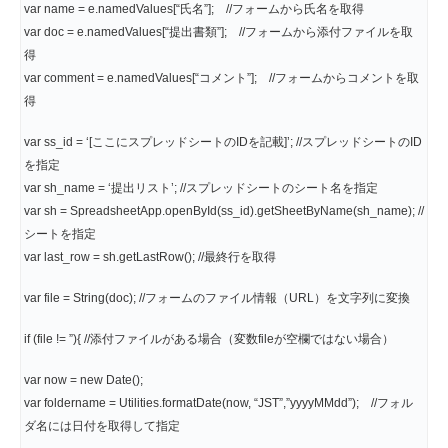
var name = e.namedValues[“氏名”]; //フォームから氏名を取得
var doc = e.namedValues[“提出書類”]; //フォームから添付ファイルを取
得
var comment = e.namedValues[“コメント”]; //フォームからコメントを取
得
var ss_id = ‘[ここにスプレッドシートのIDを記載]’; //スプレッドシートのID
を指定
var sh_name = ‘提出リスト’; //スプレッドシートのシート名を指定
var sh = SpreadsheetApp.openById(ss_id).getSheetByName(sh_name); //
シートを指定
var last_row = sh.getLastRow(); //最終行を取得
var file = String(doc); //フォームのファイル情報（URL）を文字列に変換
if (file != ”){ //添付ファイルがある場合（変数fileが空欄ではない場合）
var now = new Date();
var foldername = Utilities.formatDate(now, “JST”,”yyyyMMdd”); //フォル
ダ名には日付を取得して指定