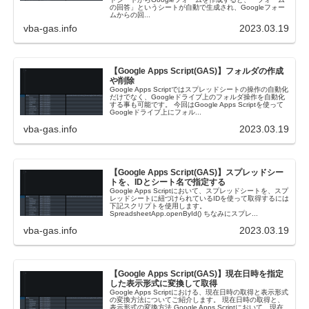
の回答」というシートが自動で生成され、Googleフォー
ムからの回...
vba-gas.info
2023.03.19
【Google Apps Script(GAS)】フォルダの作成
や削除
Google Apps Scriptではスプレッドシートの操作の自動化
だけでなく、Googleドライブ上のフォルダ操作を自動化
する事も可能です。 今回はGoogle Apps Scriptを使って
Googleドライブ上にフォル...
vba-gas.info
2023.03.19
【Google Apps Script(GAS)】スプレッドシー
トを、IDとシート名で指定する
Google Apps Scriptにおいて、スプレッドシートを、スプ
レッドシートに紐づけられているIDを使って取得するには
下記スクリプトを使用します。
SpreadsheetApp.openById() ちなみにスプレ...
vba-gas.info
2023.03.19
【Google Apps Script(GAS)】現在日時を指定
した表示形式に変換して取得
Google Apps Scriptにおける、現在日時の取得と表示形式
の変換方法についてご紹介します。 現在日時の取得と、
表示形式の変換方法 Google Apps Scriptにおいて、現在