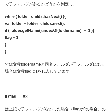
で子フォルダがあるかどうかを判定し、
while ( folder_childs.hasNext() ){
var folder = folder_childs.next();
if ( folder.getName().indexOf(foldername) != -1 ){
flag = 1;
}
}
では変数foldernameと同名フォルダが子フォルダにある
場合は変数flagに1を代入しています。
if (flag == 0){
は上記で子フォルダがなかった場合（flagが0の場合）の