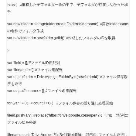
}else{ //取得した子フォルダ一覧の中で、子フォルダが存在しなかった場
合
var newfolder = storagefolder.createFolder(foldername); //変数foldername
の名称でフォルダ作成
var newfolderid = newfolder.getId(); //作成したフォルダのIDを取得
}
var fileid = []; //ファイルID用配列
var filename = []; //ファイル用配列
var outputfolder = DriveApp.getFolderById(newfolderid); //ファイル保存場
所を取得
var outputfilename = []; //ファイル名用配列
for (var i = 0; i < count; i++) { //ファイル保存の繰り返し処理開始
fileid.push(ary[i].replace(‘https://drive.google.com/open?id=’, ”)); //配列に
ファイルIDを格納
filename.push(DriveApp.getFileById(fileid[i])); //配列にファイルを取得し