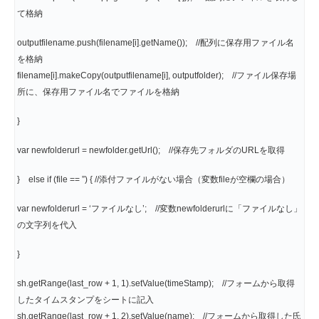
て格納
outputfilename.push(filename[i].getName()); //配列に保存用ファイル名
を格納
filename[i].makeCopy(outputfilename[i], outputfolder); //ファイル保存場
所に、保存用ファイル名でファイルを格納
}
var newfolderurl = newfolder.getUrl(); //保存先フォルダのURLを取得
} else if (file == ”) { //添付ファイルがない場合（変数fileが空欄の場合）
var newfolderurl = ‘ファイルなし’; //変数newfolderurlに「ファイルなし」
の文字列を代入
}
sh.getRange(last_row + 1, 1).setValue(timeStamp); //フォームから取得
したタイムスタンプをシートに記入
sh.getRange(last_row + 1, 2).setValue(name); //フォームから取得した氏