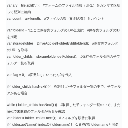
var ary = file.split(‘, ‘); //フォームのファイル情報（URL）をカンマで区切
って配列に格納
var count = ary.length; //ファイルの数（配列の数）をカウント
var folderid = ‘[ここに保存先フォルダのIDを記載]’; //保存先フォルダのID
を指定
var storagefolder = DriveApp.getFolderById(folderid); //保存先フォルダ
のURLを取得
var folder_childs = storagefolder.getFolders(); //保存先フォルダ内の子フ
ォルダ一覧を取得
var flag = 0; //変数flagにいったん0を代入
if ( folder_childs.hasNext() ){ //取得した子フォルダ一覧の中で、子フォル
ダがある場合
while ( folder_childs.hasNext() ){ //取得した子フォルダ一覧の中で、まだ
nextで未取得のフォルダがあるか確認
var folder = folder_childs.next(); //フォルダを順番に取得
if ( folder.getName().indexOf(foldername) != -1 ){ //変数foldernameと同名