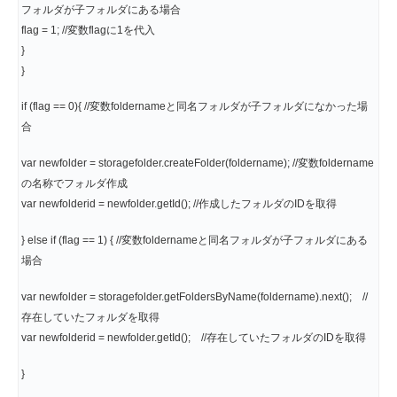
フォルダが子フォルダにある場合
flag = 1; //変数flagに1を代入
}
}
if (flag == 0){ //変数foldernameと同名フォルダが子フォルダになかった場
合
var newfolder = storagefolder.createFolder(foldername); //変数foldername
の名称でフォルダ作成
var newfolderid = newfolder.getId(); //作成したフォルダのIDを取得
} else if (flag == 1) { //変数foldernameと同名フォルダが子フォルダにある
場合
var newfolder = storagefolder.getFoldersByName(foldername).next(); //
存在していたフォルダを取得
var newfolderid = newfolder.getId(); //存在していたフォルダのIDを取得
}