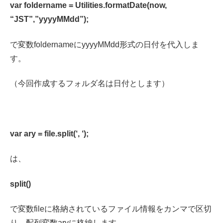
var foldername = Utilities.formatDate(now,
“JST”,”yyyyMMdd”);
で変数foldernameにyyyyMMdd形式の日付を代入しま
す。
（今回作成するフォルダ名は日付とします）
var ary = file.split(‘, ‘);
は、
split()
で変数fileに格納されているファイル情報をカンマで区切
り、配列変数aryに格納します。