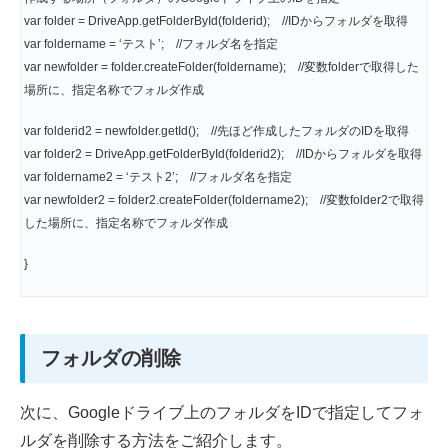
var folder = DriveApp.getFolderById(folderid); //IDからフォルダを取得
var foldername = ‘テスト’; //フォルダ名を指定
var newfolder = folder.createFolder(foldername); //変数folderで取得した
場所に、指定名称でフォルダ作成
var folderid2 = newfolder.getId(); //先ほど作成したフォルダのIDを取得
var folder2 = DriveApp.getFolderById(folderid2); //IDからフォルダを取得
var foldername2 = ‘テスト2’; //フォルダ名を指定
var newfolder2 = folder2.createFolder(foldername2); //変数folder2で取得
した場所に、指定名称でフォルダ作成
}
フォルダの削除
次に、Googleドライブ上のフォルダをIDで指定してフォ
ルダを削除する方法をご紹介します。