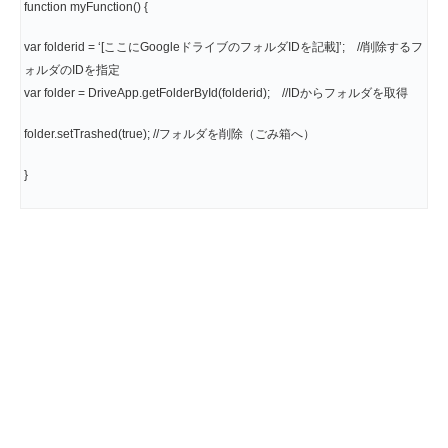
function myFunction() {
var folderid = ‘[ここにGoogleドライブのフォルダIDを記載]’; //削除するフ
ォルダのIDを指定
var folder = DriveApp.getFolderById(folderid); //IDからフォルダを取得
folder.setTrashed(true); //フォルダを削除（ごみ箱へ）
}