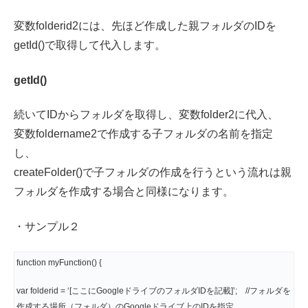
変数folderid2には、先ほど作成した親フォルダのIDを
getId()で取得して代入します。
getId()
続いてIDからフォルダを取得し、変数folder2に代入、
変数foldername2で作成する子フォルダの名前を指定
し、
createFolder()で子フォルダの作成を行うという流れは親
フォルダを作成する場合と同様になります。
・サンプル２
function myFunction() {
var folderid = ‘[ここにGoogleドライブのフォルダIDを記載]’; //フォルダを
作成する場所（フォルダ）のGoogleドライブ上のIDを指定