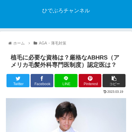
ひでぶろチャンネル
ホーム
AGA・薄毛対策
植毛に必要な資格は？厳格なABHRS（ア
メリカ毛髪外科専門医制度）認定医は？
Twitter
Facebook
LINE
Pinterest
コピー
2023.03.19