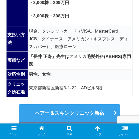
・2,000株：209万円
・3,000株：308万円
現金、クレジットカード（VISA、MasterCard、
支払い方
JCB、ダイナース、アメリカンエキスプレス、ディ
法
スカバー）、医療ローン
「長井 正寿」先生はアメリカ毛髪外科(ABHRS)専門
実績など
医
対応性別
男性、女性
クリニッ
東京都新宿区新宿3-1-22 ADビル6階
ク所在地
ヘアー＆スキンクリニック新宿
メニュー
ホーム
検索
トップ
サイドバー
「ヘアー＆スキンクリニック新宿」所在地