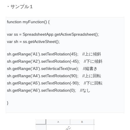
・サンプル１
function myFunction() {
var ss = SpreadsheetApp.getActiveSpreadsheet();
var sh = ss.getActiveSheet();
sh.getRange(‘A1’).setTextRotation(45); //上に傾斜
sh.getRange(‘A2’).setTextRotation(-45); //下に傾斜
sh.getRange(‘A3’).setVerticalText(true); //縦書き
sh.getRange(‘A4’).setTextRotation(90); //上に回転
sh.getRange(‘A5’).setTextRotation(-90); //下に回転
sh.getRange(‘A6’).setTextRotation(0); //なし
}