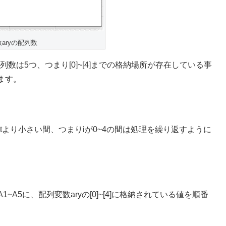
aryの配列数
数は5つ、つまり[0]~[4]までの格納場所が存在している事
ます。
untより小さい間、つまりiが0~4の間は処理を繰り返すように
A5に、配列変数aryの[0]~[4]に格納されている値を順番