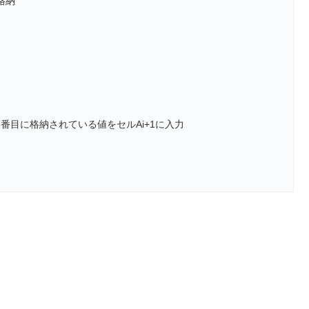
に格納
配列変数aryのi+1番目に格納されている値をセルAi+1に入力