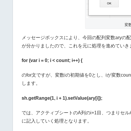
変数
メッセージボックスにより、今回の配列変数aryの配列
が分かりましたので、これを元に処理を進めていき
for (var i = 0; i < count; i++) {
のfor文ですが、変数iの初期値を0とし、iが変数co
します。
sh.getRange(1, i + 1).setValue(ary[i]);
では、アクティブシートのA列のi+1目、つまりセルA1~
に記入していく処理となります。