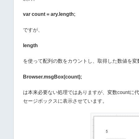
var count = ary.length;
ですが、
length
を使って配列の数をカウントし、取得した数値を変数c
Browser.msgBox(count);
は本来必要ない処理ではありますが、変数count
セージボックスに表示させています。