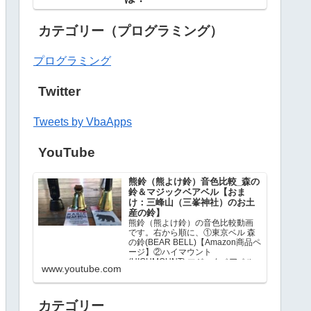
カテゴリー（プログラミング）
プログラミング
Twitter
Tweets by VbaApps
YouTube
熊鈴（熊よけ鈴）音色比較_森の
鈴＆マジックベアベル【おま
け：三峰山（三峯神社）のお土
産の鈴】
熊鈴（熊よけ鈴）の音色比較動画
です。右から順に、①東京ベル 森
の鈴(BEAR BELL)【Amazon商品ペ
ージ】②ハイマウント
(HIGHMOUNT) マジックベアベル
www.youtube.com
【Amazon商品ページ】③三峰山
（三峯神社）のお土産…
カテゴリー