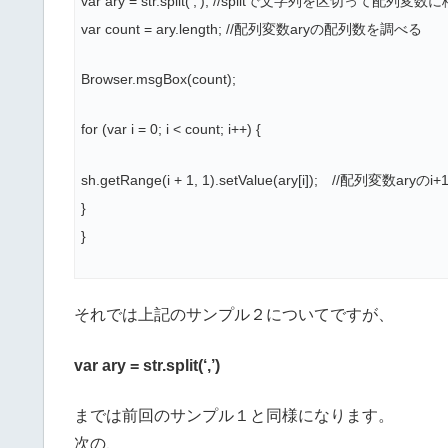
var ary = str.split(‘,’); //splitで文字列を区切って配列変数
var count = ary.length; //配列変数aryの配列数を調べる
Browser.msgBox(count);
for (var i = 0; i < count; i++) {
sh.getRange(i + 1, 1).setValue(ary[i]); //
}
}
それでは上記のサンプル２についてですが、
var ary = str.split(‘,’)
までは前回のサンプル１と同様になります。
次の、