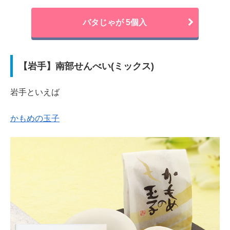
バタじゃが 5個入
【岩手】南部せんべい(ミックス)
岩手といえば
かもめの玉子