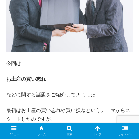
今回は
お土産の買い忘れ
などに関する話題をご紹介してきました。
最初はお土産の買い忘れや買い損ねというテーマからス
タートしたのですが、
いつの間にか全国のお土産探しへとテーマが変わってし
メニュー
ホーム
検索
トップ
サイドバー