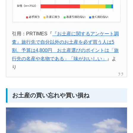
引用：PRTIMES『
『お土産に関するアンケート調
査』旅行先で自分以外のお土産を必ず買う人は5
割、予算は4,800円 お土産選びのポイントは「旅
行先の名産や名物である」「味がおいしい」
』よ
り
お土産の買い忘れや買い損ね