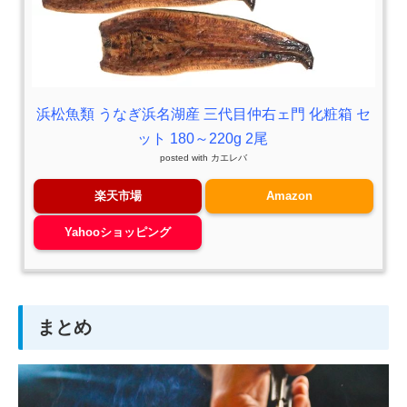
浜松魚類 うなぎ浜名湖産 三代目仲右ェ門 化粧箱 セ
ット 180～220g 2尾
posted with
カエレバ
楽天市場
Amazon
Yahooショッピング
まとめ