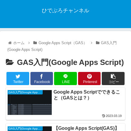
ひでぶろチャンネル
ホーム
Google Apps Script（GAS）
GAS入門
(Google Apps Script)
GAS入門(Google Apps Script)
Twitter
Facebook
LINE
Pinterest
コピー
Google Apps Scriptでできるこ
GAS入門(Google Apps Script)
と（GASとは？）
2023.03.19
【Google Apps Script(GAS)】
GAS入門(Google Apps Script)