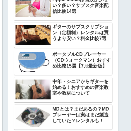
い？多い？サブスク音楽配
信比較14選
ギターのサブスクリプショ
ン（定額制）レンタルは買
うより安い？料金比較7選
ポータブルCDプレーヤー
（CDウォークマン）おすす
め比較15選【7月最新版】
中年・シニアからギターを
始める！おすすめの音楽教
室や教材について
MDとは？まだあるの？MD
プレーヤーは実はまだ製造
していた？レンタルも！