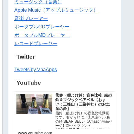
ミュージック（音楽）
Apple Music（アップルミュージック）
音楽プレーヤー
ポータブルCDプレーヤー
ポータブルMDプレーヤー
レコードプレーヤー
Twitter
Tweets by VbaApps
YouTube
熊鈴（熊よけ鈴）音色比較_森の
鈴＆マジックベアベル【おま
け：三峰山（三峯神社）のお土
産の鈴】
熊鈴（熊よけ鈴）の音色比較動画
です。右から順に、①東京ベル 森
の鈴(BEAR BELL)【Amazon商品ペ
ージ】②ハイマウント
(HIGHMOUNT) マジックベアベル
www.youtube.com