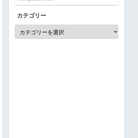
【Amazon商品ページ】③三峰山
（三峯神社）のお土産…
カテゴリー