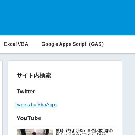
Excel VBA
Google Apps Script（GAS）
サイト内検索
Twitter
Tweets by VbaApps
YouTube
熊鈴（熊よけ鈴）音色比較_森の