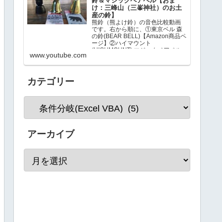
鈴＆マジックベアベル【おま
け：三峰山（三峯神社）のお土
産の鈴】
熊鈴（熊よけ鈴）の音色比較動画
です。右から順に、①東京ベル 森
の鈴(BEAR BELL)【Amazon商品ペ
ージ】②ハイマウント
(HIGHMOUNT) マジックベアベル
www.youtube.com
【Amazon商品ページ】③三峰山
（三峯神社）のお土産…
カテゴリー
アーカイブ