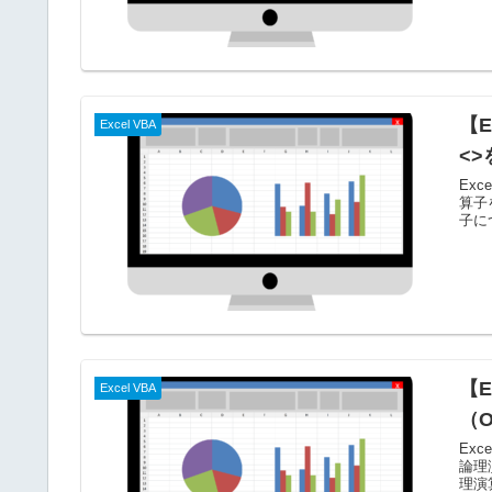
【E
Excel VBA
<
Ex
算子
子に
【E
Excel VBA
（
Ex
論理
理演