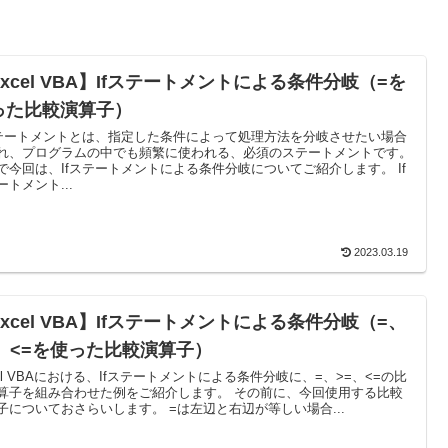
xcel VBA】Ifステートメントによる条件分岐（=を
った比較演算子）
ステートメントとは、指定した条件によって処理方法を分岐させたい場合
れ、プログラムの中でも頻繁に使われる、必須のステートメントです。
で今回は、Ifステートメントによる条件分岐についてご紹介します。 If
ートメント...
2023.03.19
xcel VBA】Ifステートメントによる条件分岐（=、
=、<=を使った比較演算子）
cel VBAにおける、Ifステートメントによる条件分岐に、=、>=、<=の比
算子を組み合わせた例をご紹介します。 その前に、今回使用する比較
子についておさらいします。 =は左辺と右辺が等しい場合...