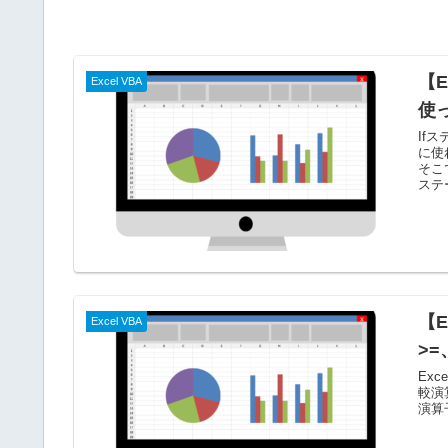
【E
Excel VBA
使
If
に使
そこ
ステ
【E
Excel VBA
>
Ex
較演
演算