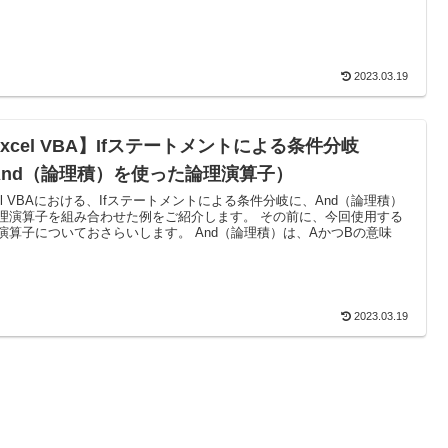
2023.03.19
xcel VBA】Ifステートメントによる条件分岐
And（論理積）を使った論理演算子）
cel VBAにおける、Ifステートメントによる条件分岐に、And（論理積）
理演算子を組み合わせた例をご紹介します。 その前に、今回使用する
演算子についておさらいします。 And（論理積）は、AかつBの意味
2023.03.19