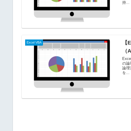
持...
【E
Excel VBA
（
Ex
の論
論理
を...