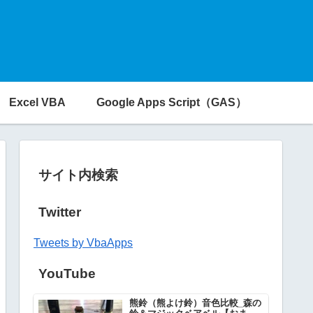
Excel VBA
Google Apps Script（GAS）
サイト内検索
Twitter
Tweets by VbaApps
YouTube
熊鈴（熊よけ鈴）音色比較_森の