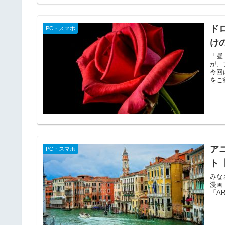
ド
PC・スマホ
け
「昼
が、
今回
をご
ア
PC・スマホ
ト
みな
漫画
「A