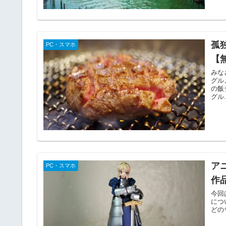
孤
PC・スマホ
【
みな
グル
の飯
グル.
ア
PC・スマホ
作
今回
につ
どの