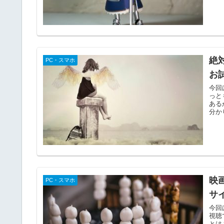
絶
PC・スマホ
お
今回
っと
ある
分か
映
PC・スマホ
サ
今回
視聴
とは