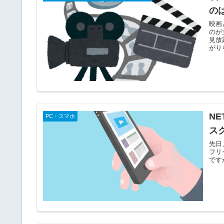
の
映画
のが
見放
がりを
N
PC・スマホ
ス
先日
フリ
です