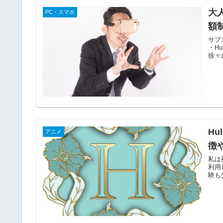
大
PC・スマホ
額
サブ
・H
徐々
H
アニメ
徴
私は
利用
験も