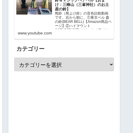
鈴＆マジックベアベル【おま
け：三峰山（三峯神社）のお土
産の鈴】
熊鈴（熊よけ鈴）の音色比較動画
です。右から順に、①東京ベル 森
の鈴(BEAR BELL)【Amazon商品ペ
ージ】②ハイマウント
(HIGHMOUNT) マジックベアベル
www.youtube.com
【Amazon商品ページ】③三峰山
（三峯神社）のお土産…
カテゴリー