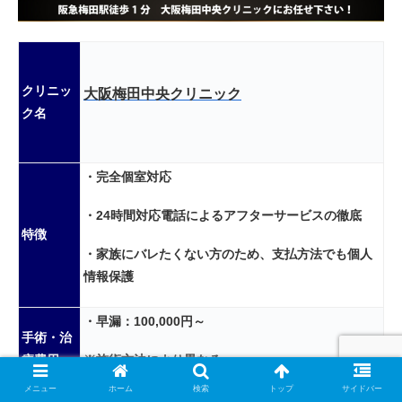
クリニッ
大阪梅田中央クリニック
ク名
・完全個室対応
・24時間対応電話によるアフターサービスの徹底
特徴
・家族にバレたくない方のため、支払方法でも個人
情報保護
・早漏：100,000円～
手術・治
※施術方法により異なる
療費用
メニュー
ホーム
検索
トップ
サイドバー