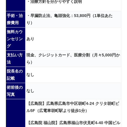
・治療方針を分かりやすく説明
手術・治
・早漏防止法、亀頭強化：53,800円（1単位あた
療費用
り）
無料カウ
ンセリン
あり
グ
支払い方
現金、クレジットカード、医療分割（月々5,000円か
法
ら）
院長名の
なし
記載
術前後の
なし
写真
【広島院】広島県広島市中区胡町4-24 クリタ胡町ビ
ル5F（広電車胡町駅より徒歩1分）
【広島院 福山院】広島県福山市伏見町4-40 中国ビル