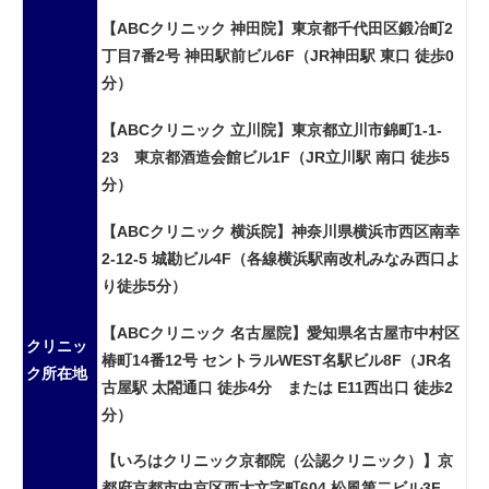
【ABCクリニック 神田院】東京都千代田区鍛冶町2
丁目7番2号 神田駅前ビル6F（JR神田駅 東口 徒歩0
分）
【ABCクリニック 立川院】東京都立川市錦町1-1-
23 東京都酒造会館ビル1F（JR立川駅 南口 徒歩5
分）
【ABCクリニック 横浜院】神奈川県横浜市西区南幸
2-12-5 城勘ビル4F（各線横浜駅南改札みなみ西口よ
り徒歩5分）
【ABCクリニック 名古屋院】愛知県名古屋市中村区
クリニッ
椿町14番12号 セントラルWEST名駅ビル8F（JR名
ク所在地
古屋駅 太閤通口 徒歩4分 または E11西出口 徒歩2
分）
【いろはクリニック京都院（公認クリニック）】京
都府京都市中京区西大文字町604 松風第二ビル3F