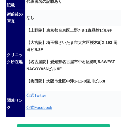
代表者名の記載あり
記載
術前後の
なし
写真
【上野院】東京都台東区上野7-8-1逸品館ビル9F
【大宮院】埼玉県さいたま市大宮区桜木町2-193 岡
田ビル3F
クリニッ
【名古屋院】愛知県名古屋市中村区椿町5-6WEST
ク所在地
NAGOYA56ビル 9F
【梅田院】大阪市北区中津1-11-8森川ビル3F
公式Twitter
関連リン
公式Facebook
ク