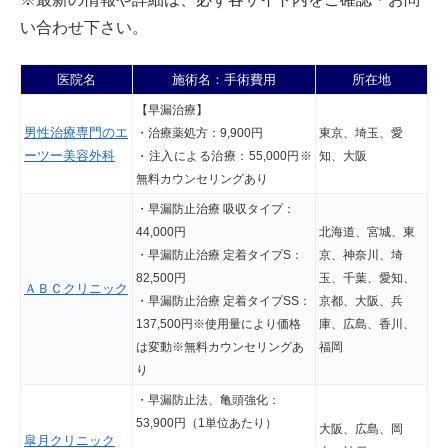
い合わせ下さい。
医院名
施術名：手術費用
所在地
【早漏治療】
男性治療専門のエ
・治療薬処方：9,900円
東京、埼玉、愛
ーツー美容外科
・注入による治療：55,000円
※
知、大阪
無料カウンセリングあり
・早漏防止治療 吸収タイプ：
44,000円
北海道、宮城、東
・早漏防止治療 定着タイプS：
京、神奈川、埼
82,500円
玉、千葉、愛知、
ＡＢＣクリニック
・早漏防止治療 定着タイプSS：
京都、大阪、兵
137,500円
※使用量により価格
庫、広島、香川、
は変動
※無料カウンセリングあ
福岡
り
・早漏防止法、亀頭強化：
53,900円（1単位あたり）
大阪、広島、岡
皐月クリニック