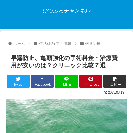
ひでぶろチャンネル
ホーム
生活/お役立ち情報
包茎治療
早漏防止、亀頭強化の手術料金・治療費
用が安いのは？クリニック比較７選
Twitter
Facebook
LINE
Pinterest
コピー
2023.03.19