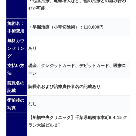
・包茎治療、亀頭増大など、他の治療との組み合わ
せが可能
施術名：
・早漏治療（小帯切除術）：110,000円
手術費用
無料カウ
ンセリン
あり
グ
支払い方
現金、クレジットカード、デビットカード、医療ロ
法
ーン
院長名の
院長名および治療責任者名の記載あり
記載
術前後の
なし
写真
【船橋中央クリニック】千葉県船橋市本町6-4-15 グ
ラン大誠ビル 2F