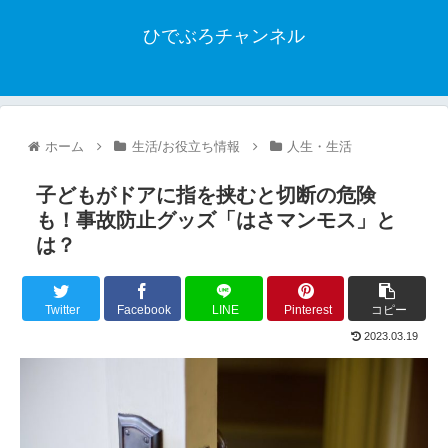
ひでぶろチャンネル
ホーム
生活/お役立ち情報
人生・生活
子どもがドアに指を挟むと切断の危険
も！事故防止グッズ「はさマンモス」と
は？
Twitter
Facebook
LINE
Pinterest
コピー
2023.03.19