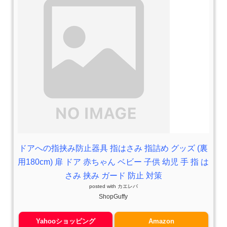
ドアへの指挟み防止器具 指はさみ 指詰め グッズ (裏
用180cm) 扉 ドア 赤ちゃん ベビー 子供 幼児 手 指 は
さみ 挟み ガード 防止 対策
posted with
カエレバ
ShopGuffy
Yahooショッピング
Amazon